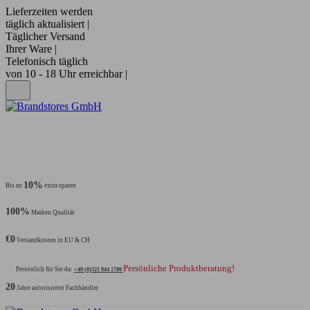
Lieferzeiten werden
täglich aktualisiert |
Täglicher Versand
Ihrer Ware |
Telefonisch täglich
von 10 - 18 Uhr erreichbar |
10%
Bis zu
extra sparen
100%
Marken Qualität
€0
Versandkosten in EU & CH
Persönliche Produktberatung!
Persönlich für Sie da:
+49 (0)521 944 1700
20
Jahre autorisierter Fachhändler