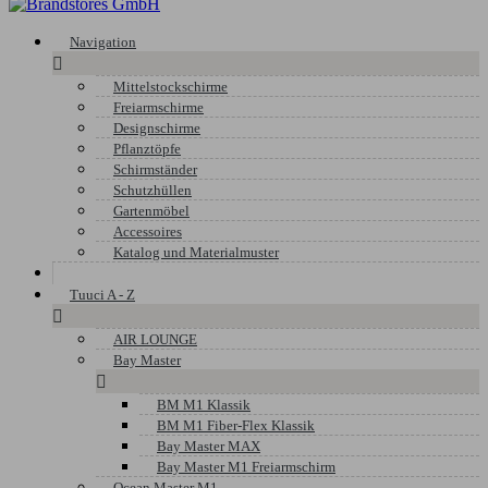
Navigation

Mittelstockschirme
Freiarmschirme
Designschirme
Pflanztöpfe
Schirmständer
Schutzhüllen
Gartenmöbel
Accessoires
Katalog und Materialmuster
Tuuci A - Z

AIR LOUNGE
Bay Master

BM M1 Klassik
BM M1 Fiber-Flex Klassik
Bay Master MAX
Bay Master M1 Freiarmschirm
Ocean Master M1