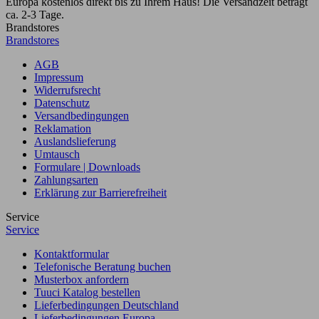
Europa kostenlos direkt bis zu Ihrem Haus! Die Versandzeit beträgt
ca. 2-3 Tage.
Brandstores
Brandstores
AGB
Impressum
Widerrufsrecht
Datenschutz
Versandbedingungen
Reklamation
Auslandslieferung
Umtausch
Formulare | Downloads
Zahlungsarten
Erklärung zur Barrierefreiheit
Service
Service
Kontaktformular
Telefonische Beratung buchen
Musterbox anfordern
Tuuci Katalog bestellen
Lieferbedingungen Deutschland
Lieferbedingungen Europa