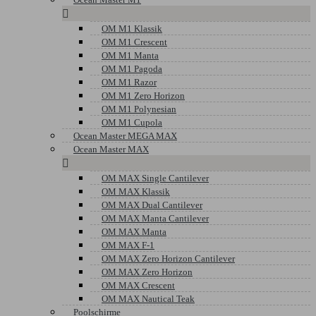

OM M1 Klassik
OM M1 Crescent
OM M1 Manta
OM M1 Pagoda
OM M1 Razor
OM M1 Zero Horizon
OM M1 Polynesian
OM M1 Cupola
Ocean Master MEGA MAX
Ocean Master MAX

OM MAX Single Cantilever
OM MAX Klassik
OM MAX Dual Cantilever
OM MAX Manta Cantilever
OM MAX Manta
OM MAX F-1
OM MAX Zero Horizon Cantilever
OM MAX Zero Horizon
OM MAX Crescent
OM MAX Nautical Teak
Poolschirme