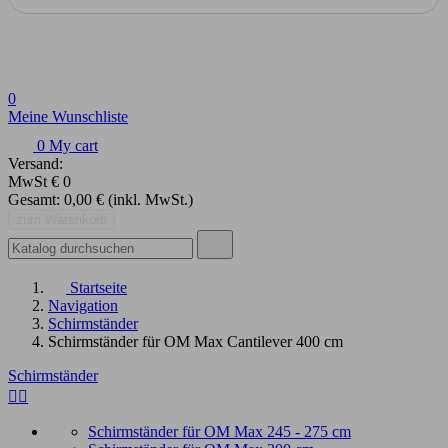
0
Meine Wunschliste
0
My cart
Versand:
MwSt
€ 0
Gesamt:
0,00 €
(inkl. MwSt.)
zum Warenkorb
Startseite
Navigation
Schirmständer
Schirmständer für OM Max Cantilever 400 cm
Schirmständer
Alle löschen


Preis
Preis von
€
Preis bis
€
Schirmständer für OM Max 245 - 275 cm