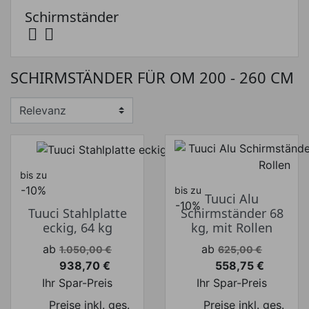
Schirmständer


Preis
SCHIRMSTÄNDER FÜR OM 200 - 260 CM
Preis von
Preis bis
€
€
Hersteller
bis zu
-10%
bis zu
Tuuci Alu
-10%
Tuuci Stahlplatte
Schirmständer 68
eckig, 64 kg
kg, mit Rollen
Verkaufspreis
Verkaufspreis
ab
ab
1.050,00 €
625,00 €
938,70 €
558,75 €
Preis
Preis
Ihr Spar-Preis
Ihr Spar-Preis
Preise inkl. ges.
Preise inkl. ges.