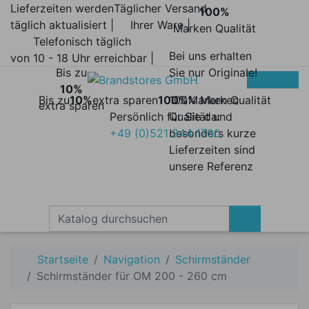
Lieferzeiten werden
Täglicher Versand
100%
täglich aktualisiert |
Ihrer Ware |
Marken Qualität
Telefonisch täglich
Bei uns erhalten
von 10 - 18 Uhr erreichbar |
Bis zu
Sie nur Originale!
10%
Bis zu
10%
extra sparen
100%
100% Marken
Marken Qualität
extra sparen
Persönlich für Sie da:
Qualität und
+49 (0)521 944 1700
besonders kurze
Lieferzeiten sind
unsere Referenz
Startseite
Navigation
Schirmständer
Schirmständer für OM 200 - 260 cm