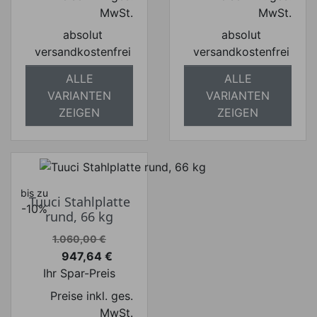
MwSt.
MwSt.
absolut
absolut
versandkostenfrei
versandkostenfrei
ALLE
ALLE
VARIANTEN
VARIANTEN
ZEIGEN
ZEIGEN
bis zu
Tuuci Stahlplatte
-10%
rund, 66 kg
Verkaufspreis
1.060,00 €
947,64 €
Preis
Ihr Spar-Preis
Preise inkl. ges.
MwSt.