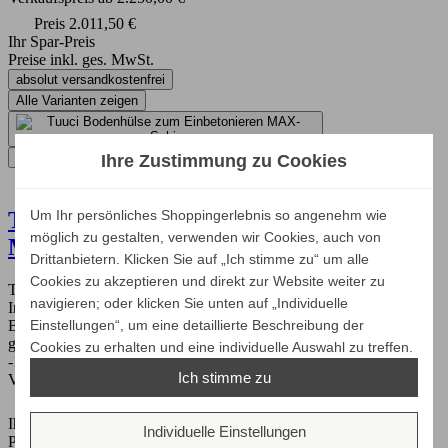
Preis
2.011,50 €
Ihr Spar-Preis
Preise inkl. ges. MwSt.
absolut versandkostenfrei
Alle Varianten zeigen
-10%
Ihre Zustimmung zu Cookies
bis zu
Um Ihr persönliches Shoppingerlebnis so angenehm wie
Tuuci Bodenhülse zum Einbetonieren
möglich zu gestalten, verwenden wir Cookies, auch von
MAX-Schirme
Drittanbietern. Klicken Sie auf „Ich stimme zu“ um alle
Cookies zu akzeptieren und direkt zur Website weiter zu
Tuuci Bodenhülse zum Einbetonieren für MAX-Sonnenschirme
navigieren; oder klicken Sie unten auf „Individuelle
Inkl. Edelstahlschrauben Für den Einsatz in neuen
Einstellungen“, um eine detaillierte Beschreibung der
BetonSicherheitsstamm und Beaty Plate werden mit dem Schirm
geliefert
Cookies zu erhalten und eine individuelle Auswahl zu treffen.
-10.6%
Ich stimme zu
Verkaufspreis
735,00 €
Preis
657,09 €
Ihr Spar-Preis
Individuelle Einstellungen
Preise inkl. ges. MwSt.