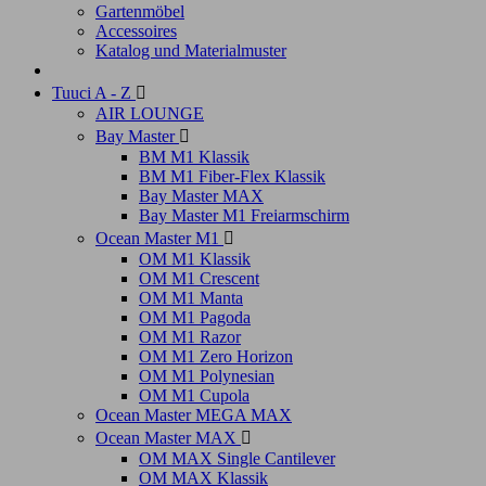
Gartenmöbel
Accessoires
Katalog und Materialmuster
Tuuci A - Z

AIR LOUNGE
Bay Master

BM M1 Klassik
BM M1 Fiber-Flex Klassik
Bay Master MAX
Bay Master M1 Freiarmschirm
Ocean Master M1

OM M1 Klassik
OM M1 Crescent
OM M1 Manta
OM M1 Pagoda
OM M1 Razor
OM M1 Zero Horizon
OM M1 Polynesian
OM M1 Cupola
Ocean Master MEGA MAX
Ocean Master MAX

OM MAX Single Cantilever
OM MAX Klassik