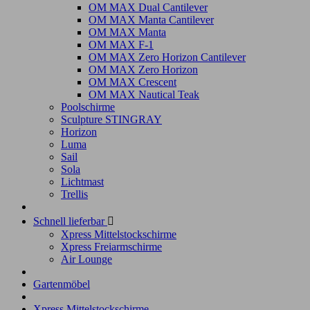
OM MAX Dual Cantilever
OM MAX Manta Cantilever
OM MAX Manta
OM MAX F-1
OM MAX Zero Horizon Cantilever
OM MAX Zero Horizon
OM MAX Crescent
OM MAX Nautical Teak
Poolschirme
Sculpture STINGRAY
Horizon
Luma
Sail
Sola
Lichtmast
Trellis
Schnell lieferbar

Xpress Mittelstockschirme
Xpress Freiarmschirme
Air Lounge
Gartenmöbel
Xpress Mittelstockschirme