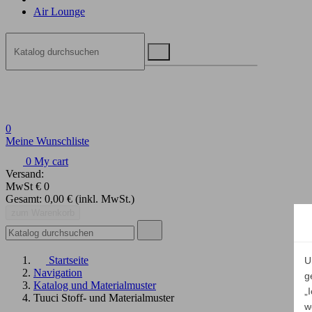
Air Lounge
0
Meine Wunschliste
0
My cart
Versand:
MwSt
€ 0
Gesamt:
0,00 €
(inkl. MwSt.)
zum Warenkorb
Startseite
U
Navigation
g
Katalog und Materialmuster
„
Tuuci Stoff- und Materialmuster
w