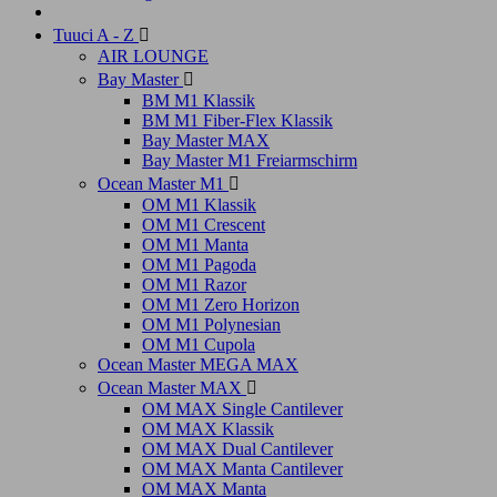
Tuuci A - Z

AIR LOUNGE
Bay Master

BM M1 Klassik
BM M1 Fiber-Flex Klassik
Bay Master MAX
Bay Master M1 Freiarmschirm
Ocean Master M1

OM M1 Klassik
OM M1 Crescent
OM M1 Manta
OM M1 Pagoda
OM M1 Razor
OM M1 Zero Horizon
OM M1 Polynesian
OM M1 Cupola
Ocean Master MEGA MAX
Ocean Master MAX

OM MAX Single Cantilever
OM MAX Klassik
OM MAX Dual Cantilever
OM MAX Manta Cantilever
OM MAX Manta