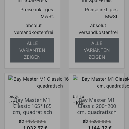
Ihr Spar-Preis
Ihr Spar-Preis
Preise inkl. ges.
Preise inkl. ges.
MwSt.
MwSt.
absolut
absolut
versandkostenfrei
versandkostenfrei
ALLE
ALLE
VARIANTEN
VARIANTEN
ZEIGEN
ZEIGEN
bis zu
bis zu
Bay Master M1
Bay Master M1
-10%
-10%
Classic 165*165
Classic 200*200
cm, quadratisch
cm, quadratisch
Verkaufspreis
Verkaufspreis
ab
ab
1.155,00 €
1.280,00 €
1.032,57 €
1.144,32 €