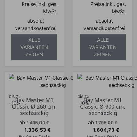
Preise inkl. ges.
Preise inkl. ges.
MwSt.
MwSt.
absolut
absolut
versandkostenfrei
versandkostenfrei
ALLE
ALLE
VARIANTEN
VARIANTEN
ZEIGEN
ZEIGEN
bis zu
bis zu
Bay Master M1
Bay Master M1
-10%
-10%
Classic Ø 260 cm,
Classic Ø 300 cm,
sechseckig
sechseckig
Verkaufspreis
Verkaufspreis
ab
ab
1.495,00 €
1.795,00 €
1.336,53 €
1.604,73 €
Preis
Preis