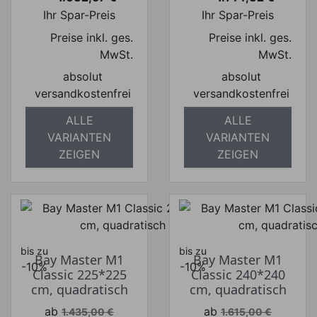
Preis
Preis
Ihr Spar-Preis
Ihr Spar-Preis
Preise inkl. ges.
Preise inkl. ges.
MwSt.
MwSt.
absolut
absolut
versandkostenfrei
versandkostenfrei
ALLE
ALLE
VARIANTEN
VARIANTEN
ZEIGEN
ZEIGEN
bis zu
bis zu
Bay Master M1
Bay Master M1
-10%
-10%
Classic 225*225
Classic 240*240
cm, quadratisch
cm, quadratisch
Verkaufspreis
Verkaufspreis
ab
ab
1.435,00 €
1.615,00 €