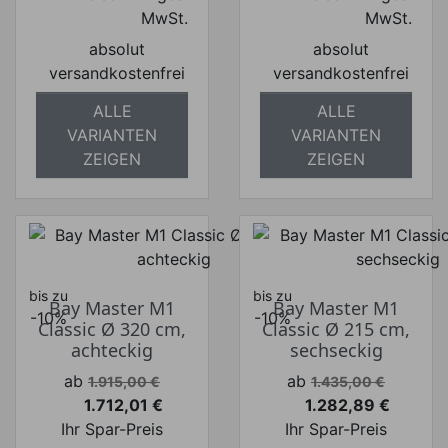
MwSt.
MwSt.
absolut
absolut
versandkostenfrei
versandkostenfrei
ALLE
ALLE
VARIANTEN
VARIANTEN
ZEIGEN
ZEIGEN
bis zu
bis zu
Bay Master M1
Bay Master M1
-10%
-10%
Classic Ø 320 cm,
Classic Ø 215 cm,
achteckig
sechseckig
Verkaufspreis
Verkaufspreis
ab
ab
1.915,00 €
1.435,00 €
1.712,01 €
1.282,89 €
Preis
Preis
Ihr Spar-Preis
Ihr Spar-Preis