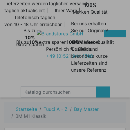
Lieferzeiten werden
Täglicher Versand
100%
täglich aktualisiert |
Ihrer Ware |
Marken Qualität
Telefonisch täglich
Bei uns erhalten
von 10 - 18 Uhr erreichbar |
Bis zu
Sie nur Originale!
10%
Bis zu
10%
extra sparen
100%
100% Marken
Marken Qualität
extra sparen
Persönlich für Sie da:
Qualität und
+49 (0)521 944 1700
besonders kurze
Lieferzeiten sind
unsere Referenz
Startseite
Tuuci A - Z
Bay Master
BM M1 Klassik