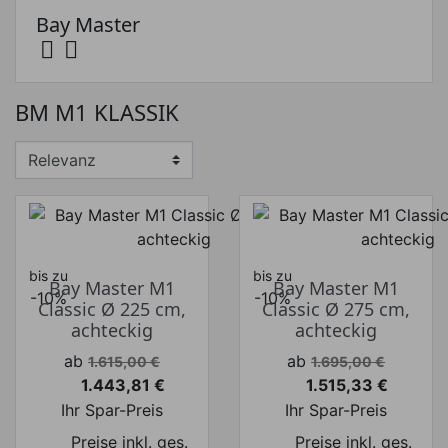
Bay Master


Preis
BM M1 KLASSIK
Preis von
Preis bis
€
€
Hersteller
bis zu
bis zu
Bay Master M1
Bay Master M1
-10%
-10%
Classic Ø 225 cm,
Classic Ø 275 cm,
achteckig
achteckig
Verkaufspreis
Verkaufspreis
ab
ab
1.615,00 €
1.695,00 €
1.443,81 €
1.515,33 €
Preis
Preis
Ihr Spar-Preis
Ihr Spar-Preis
Preise inkl. ges.
Preise inkl. ges.