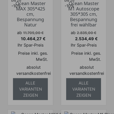
bis zu
bis zu
Ocean Master
Ocean Master
-10%
-10%
MAX 305*425
M1 Autoscope
cm,
305*305 cm,
Bespannung
Bespannung
Natur
frei wählbar
Verkaufspreis
Verkaufspreis
ab
ab
11.705,00 €
2.835,00 €
10.464,27 €
2.534,49 €
Preis
Preis
Ihr Spar-Preis
Ihr Spar-Preis
Preise inkl. ges.
Preise inkl. ges.
MwSt.
MwSt.
absolut
absolut
versandkostenfrei
versandkostenfrei
ALLE
ALLE
VARIANTEN
VARIANTEN
ZEIGEN
ZEIGEN