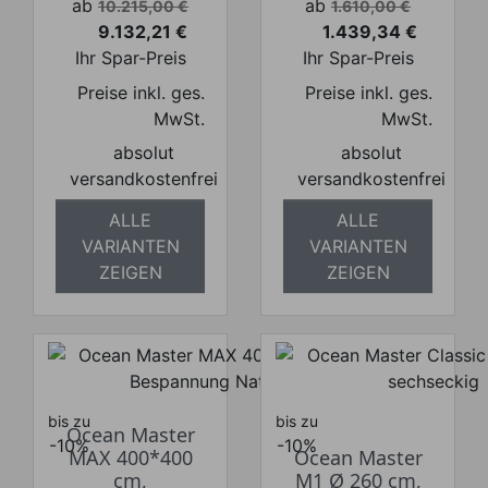
Verkaufspreis
Verkaufspreis
ab
ab
10.215,00 €
1.610,00 €
9.132,21 €
1.439,34 €
Preis
Preis
Ihr Spar-Preis
Ihr Spar-Preis
Preise inkl. ges.
Preise inkl. ges.
MwSt.
MwSt.
absolut
absolut
versandkostenfrei
versandkostenfrei
ALLE
ALLE
VARIANTEN
VARIANTEN
ZEIGEN
ZEIGEN
bis zu
bis zu
Ocean Master
-10%
-10%
MAX 400*400
Ocean Master
cm,
M1 Ø 260 cm,