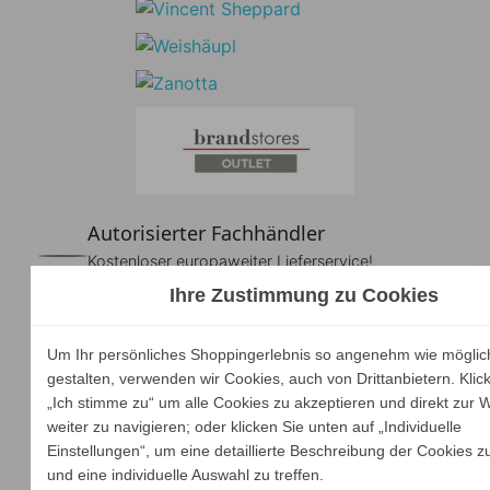
Autorisierter Fachhändler
Kostenloser europaweiter Lieferservice!
Ihre Zustimmung zu Cookies
Kompetente Beratung
Persönliche Beratung mit mehr als 15 Jahren
Um Ihr persönliches Shoppingerlebnis so angenehm wie möglic
Erfahrung im Onlinehandel!
gestalten, verwenden wir Cookies, auch von Drittanbietern. Klic
„Ich stimme zu“ um alle Cookies zu akzeptieren und direkt zur 
weiter zu navigieren; oder klicken Sie unten auf „Individuelle
Zahlen und sparen
Einstellungen“, um eine detaillierte Beschreibung der Cookies z
Viele Zahlungsarten und Sparpreise auf alle
und eine individuelle Auswahl zu treffen.
Produkte!