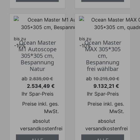
bis zu
bis zu
Ocean Master
Ocean Master
-10%
-10%
M1 Autoscope
MAX 305*305
305*305 cm,
cm,
Bespannung
Bespannung
Natur
frei wählbar
Verkaufspreis
Verkaufspreis
ab
ab
2.835,00 €
10.215,00 €
2.534,49 €
9.132,21 €
Preis
Preis
Ihr Spar-Preis
Ihr Spar-Preis
Preise inkl. ges.
Preise inkl. ges.
MwSt.
MwSt.
absolut
absolut
versandkostenfrei
versandkostenfrei