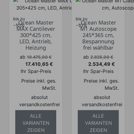
bis zu
bis zu
Ocean Master
Ocean Master
-10%
-10%
MAX Cantilever
M1 Autoscope
300*425 cm,
245*365 cm,
LED, Antrieb,
Bespannung
Heizung
frei wählbar
Verkaufspreis
Verkaufspreis
ab
ab
19.475,00 €
2.835,00 €
17.410,65 €
2.534,49 €
Preis
Preis
Ihr Spar-Preis
Ihr Spar-Preis
Preise inkl. ges.
Preise inkl. ges.
MwSt.
MwSt.
absolut
absolut
versandkostenfrei
versandkostenfrei
ALLE
ALLE
VARIANTEN
VARIANTEN
ZEIGEN
ZEIGEN