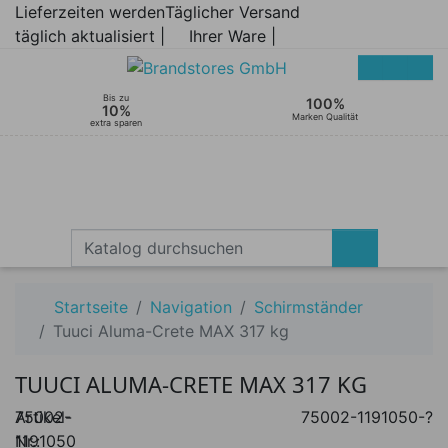
Lieferzeiten werden
Täglicher Versand
täglich aktualisiert |
Ihrer Ware |
Bis zu
100%
10%
Marken Qualität
extra sparen
Startseite
Navigation
Schirmständer
Tuuci Aluma-Crete MAX 317 kg
TUUCI ALUMA-CRETE MAX 317 KG
Artikel-
75002-
75002-1191050-?
Nr.:
1191050