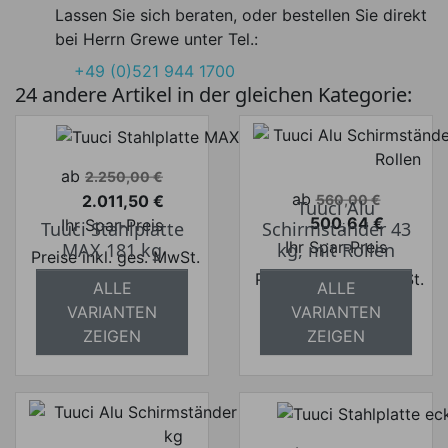
Lassen Sie sich beraten, oder bestellen Sie direkt
bei Herrn Grewe unter Tel.:
+49 (0)521 944 1700
24 andere Artikel in der gleichen Kategorie:
Verkaufspreis
ab
2.250,00 €
Verkaufspreis
ab
2.011,50 €
560,00 €
Tuuci Alu
Preis
500,64 €
Ihr Spar-Preis
Tuuci Stahlplatte
Schirmständer 43
Preis
Ihr Spar-Preis
MAX 181 kg
kg, mit Rollen
Preise inkl. ges. MwSt.
Preise inkl. ges. MwSt.
absolut
ALLE
ALLE
absolut
versandkostenfrei
VARIANTEN
VARIANTEN
versandkostenfrei
ZEIGEN
ZEIGEN