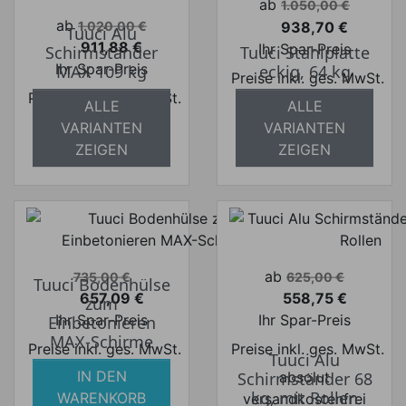
Verkaufspreis
ab
1.050,00 €
Verkaufspreis
ab
938,70 €
1.020,00 €
Tuuci Alu
Preis
911,88 €
Ihr Spar-Preis
Schirmständer
Tuuci Stahlplatte
Preis
Ihr Spar-Preis
MAX 109 kg
eckig, 64 kg
Preise inkl. ges. MwSt.
Preise inkl. ges. MwSt.
absolut
ALLE
ALLE
absolut
versandkostenfrei
VARIANTEN
VARIANTEN
versandkostenfrei
ZEIGEN
ZEIGEN
Verkaufspreis
Verkaufspreis
ab
735,00 €
625,00 €
Tuuci Bodenhülse
657,09 €
558,75 €
zum
Preis
Preis
Ihr Spar-Preis
Ihr Spar-Preis
Einbetonieren
MAX-Schirme
Preise inkl. ges. MwSt.
Preise inkl. ges. MwSt.
Tuuci Alu
IN DEN
absolut
absolut
Schirmständer 68
kg, mit Rollen
WARENKORB
versandkostenfrei
versandkostenfrei