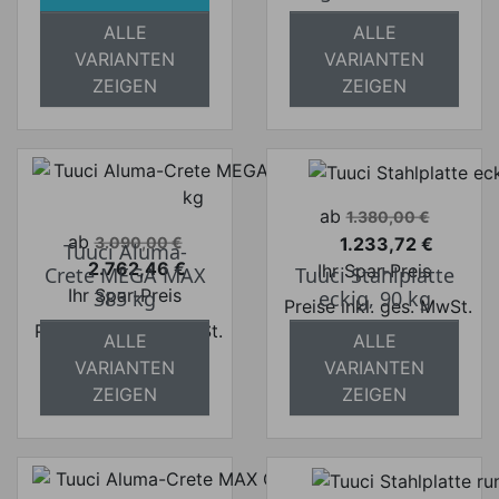
ALLE
ALLE
VARIANTEN
VARIANTEN
ZEIGEN
ZEIGEN
Verkaufspreis
ab
1.380,00 €
Verkaufspreis
ab
1.233,72 €
3.090,00 €
Tuuci Aluma-
Preis
2.762,46 €
Ihr Spar-Preis
Crete MEGA MAX
Tuuci Stahlplatte
Preis
Ihr Spar-Preis
385 kg
eckig, 90 kg
Preise inkl. ges. MwSt.
Preise inkl. ges. MwSt.
absolut
ALLE
ALLE
absolut
versandkostenfrei
VARIANTEN
VARIANTEN
versandkostenfrei
ZEIGEN
ZEIGEN