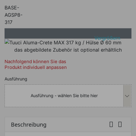
BASE-
AGSP8-
317
Vergrößern
das abgebildete Zubehör ist optional erhältlich
Nachfolgend können Sie das
Produkt individuell anpassen
Nachfolgend können Sie das Produkt i
Ausführung
Ausführung - wählen Sie bitte hier


Beschreibung