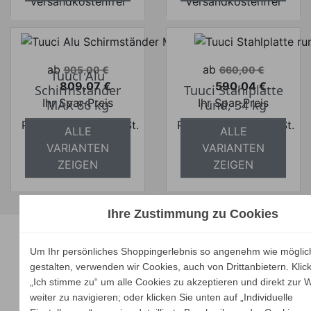
versandkostenfrei
versandkostenfrei
Verkaufspreis
Verkaufspreis
ab
ab
905,00 €
660,00 €
Tuuci Alu
809,07 €
590,04 €
Schirmständer
Tuuci Stahlplatte
Preis
Preis
Ihr Spar-Preis
Ihr Spar-Preis
MAX 86 kg
rund, 34 kg
Preise inkl. ges. MwSt.
Preise inkl. ges. MwSt.
ALLE
ALLE
absolut
absolut
VARIANTEN
VARIANTEN
versandkostenfrei
versandkostenfrei
ZEIGEN
ZEIGEN
Ihre Zustimmung zu Cookies
Unsere Marken
Um Ihr persönliches Shoppingerlebnis so angenehm wie möglic
gestalten, verwenden wir Cookies, auch von Drittanbietern. Klic
„Ich stimme zu“ um alle Cookies zu akzeptieren und direkt zur 
weiter zu navigieren; oder klicken Sie unten auf „Individuelle