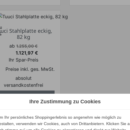
Nautical
Teak
zu
uci Stahlplatte eckig,
%
82 kg
Verkaufspreis
ab
1.255,00 €
1.121,97 €
Preis
Ihr Spar-Preis
Preise inkl. ges. MwSt.
absolut
versandkostenfrei
ALLE VARIANTEN
Ihre Zustimmung zu Cookies
ZEIGEN
m Ihr persönliches Shoppingerlebnis so angenehm wie möglich zu
estalten, verwenden wir Cookies, auch von Drittanbietern. Klicken Sie a
Unsere Marken