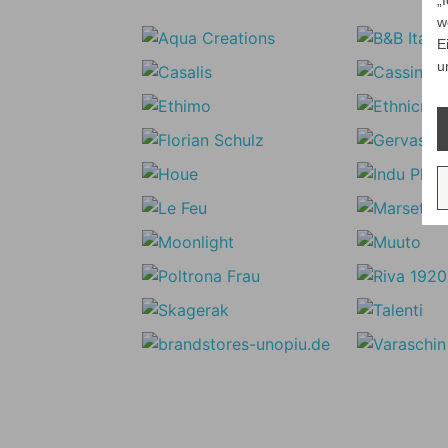
„
w
E
u