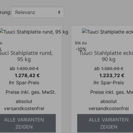
Pagoda
Dual
OM M1
Cantilever
rung:
Razor
OM MAX
OM M1
Manta
Zero
Cantilever
Horizon
OM MAX
zu
bis zu
OM M1
Manta
%
-10%
Polynesian
OM MAX
uuci Stahlplatte rund,
Tuuci Stahlplatte eck
95 kg
90 kg
OM M1
F-1
Cupola
OM MAX
Verkaufspreis
Verkaufspreis
ab
ab
1.430,00 €
1.380,00 €
Zero
1.278,42 €
1.233,72 €
Preis
Preis
Horizon
Ihr Spar-Preis
Ihr Spar-Preis
Cantilever
Preise inkl. ges. MwSt.
Preise inkl. ges. M
OM MAX
absolut
absolut
Zero
versandkostenfrei
versandkostenfrei
Horizon
OM MAX
ALLE VARIANTEN
ALLE VARIANTEN
Crescent
ZEIGEN
ZEIGEN
OM MAX