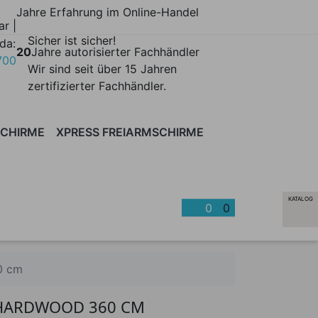
Jahre Erfahrung im Online-Handel
ar |
Sicher ist sicher!
da:
20
Jahre autorisierter Fachhändler
700
Wir sind seit über 15 Jahren
zertifizierter Fachhändler.
SCHIRME
XPRESS FREIARMSCHIRME
TÄNDER
SCHIRME
SCHUTZHÜLLEN
SCULPTURE
HORIZON
GARTENMÖBEL
LUMA
SAIL
ACCESSO
SOL
STINGRAY
KATALOG
0
0
0 cm
 HARDWOOD 360 CM