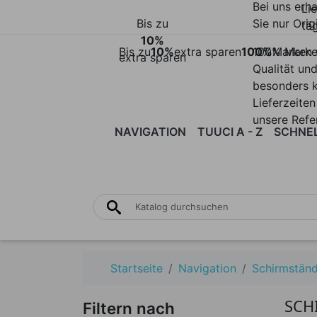
Bei uns erha
Li
Bis zu
Sie nur Orig
täg
10%
Bis zu
10%
extra sparen
100%
100% Mark
Marken 
extra sparen
Qualität un
besonders 
Lieferzeiten
unsere Refe
NAVIGATION
TUUCI A - Z
SCHNEL
MITTELSTOCKSCHIRME
AIR
FREIARM
BAY MA
XPRE
LOUNGE
MITT
BM M1 K
BM M1 F
Flex Kla
Bay Mas
MAX
Startseite
Navigation
Schirmstän
Bay Mas
M1
SCH
Freiarm
Filtern nach