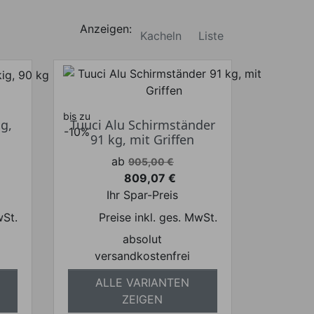
Anzeigen:
Kacheln
Liste
bis zu
ig,
Tuuci Alu Schirmständer
-10%
91 kg, mit Griffen
Verkaufspreis
ab
905,00 €
809,07 €
Preis
Ihr Spar-Preis
wSt.
Preise inkl. ges. MwSt.
absolut
versandkostenfrei
ALLE VARIANTEN
ZEIGEN