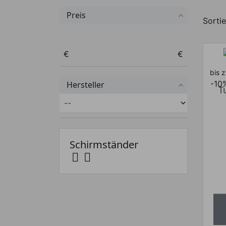
Preis
Sortie
Preis von
Preis bis
€
€
bis 
-10
Hersteller
T
Schirmständer

