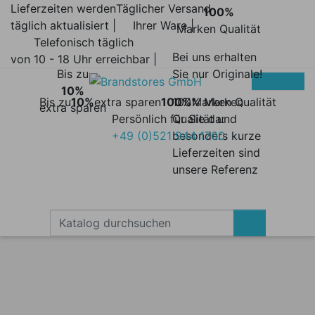
Lieferzeiten werden
Täglicher Versand
100%
täglich aktualisiert |
Ihrer Ware |
Marken Qualität
Telefonisch täglich
Bei uns erhalten
von 10 - 18 Uhr erreichbar |
Bis zu
Sie nur Originale!
10%
Bis zu
10%
extra sparen
100%
100% Marken
Marken Qualität
extra sparen
Persönlich für Sie da:
Qualität und
+49 (0)521 944 1700
besonders kurze
Lieferzeiten sind
unsere Referenz