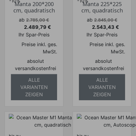
-10%
-10%
Manta 200*200
Manta 225*225
cm, quadratisch
cm, quadratisch
Verkaufspreis
Verkaufspreis
ab
ab
2.785,00 €
2.845,00 €
2.489,79 €
2.543,43 €
Preis
Preis
Ihr Spar-Preis
Ihr Spar-Preis
Preise inkl. ges.
Preise inkl. ges.
MwSt.
MwSt.
absolut
absolut
versandkostenfrei
versandkostenfrei
ALLE
ALLE
VARIANTEN
VARIANTEN
ZEIGEN
ZEIGEN
bis zu
bis zu