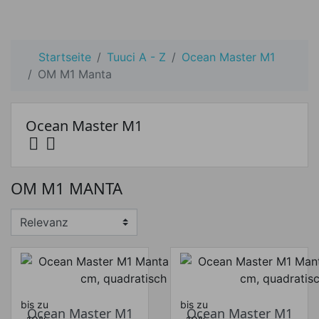
Startseite
Tuuci A - Z
Ocean Master M1
OM M1 Manta
Ocean Master M1


Preis
OM M1 MANTA
Preis von
Preis bis
€
€
Hersteller
bis zu
bis zu
Ocean Master M1
Ocean Master M1