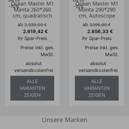
Ocean Master M1
Ocean Master M1
-10%
-10%
Manta 260*260
Manta 290*290
cm, quadratisch
cm, Autoscope
Verkaufspreis
Verkaufspreis
ab
ab
2.930,00 €
3.195,00 €
2.619,42 €
2.856,33 €
Preis
Preis
Ihr Spar-Preis
Ihr Spar-Preis
Preise inkl. ges.
Preise inkl. ges.
MwSt.
MwSt.
absolut
absolut
versandkostenfrei
versandkostenfrei
ALLE
ALLE
VARIANTEN
VARIANTEN
ZEIGEN
ZEIGEN
Unsere Marken