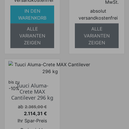
MwSt.
IN DEN
absolut
WARENKORB
versandkostenfrei
ALLE
ALLE
VARIANTEN
VARIANTEN
ZEIGEN
ZEIGEN
bis zu
Tuuci Aluma-
-10%
Crete MAX
Cantilever 296 kg
Verkaufspreis
ab
2.365,00 €
2.114,31 €
Preis
Ihr Spar-Preis