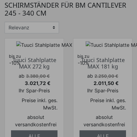
SCHIRMSTÄNDER FÜR BM CANTILEVER
Preis von
Preis bis
€
€
245 - 340 CM
Hersteller
bis zu
bis zu
Tuuci Stahlplatte
Tuuci Stahlplatte
-10%
-10%
MAX 272 kg
MAX 181 kg
Verkaufspreis
Verkaufspreis
ab
ab
3.380,00 €
2.250,00 €
3.021,72 €
2.011,50 €
Preis
Preis
Ihr Spar-Preis
Ihr Spar-Preis
Preise inkl. ges.
Preise inkl. ges.
MwSt.
MwSt.
absolut
absolut
versandkostenfrei
versandkostenfrei
ALLE
ALLE