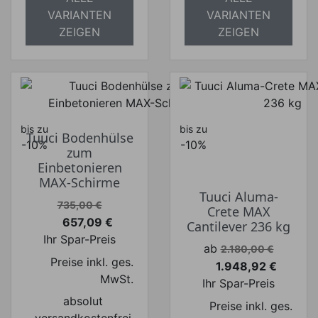
VARIANTEN
VARIANTEN
ZEIGEN
ZEIGEN
bis zu
bis zu
Tuuci Bodenhülse
-10%
-10%
zum
Einbetonieren
MAX-Schirme
Tuuci Aluma-
Verkaufspreis
735,00 €
Crete MAX
657,09 €
Cantilever 236 kg
Preis
Ihr Spar-Preis
Verkaufspreis
ab
2.180,00 €
Preise inkl. ges.
1.948,92 €
Preis
MwSt.
Ihr Spar-Preis
absolut
Preise inkl. ges.
versandkostenfrei