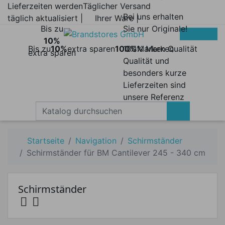
Lieferzeiten werden
Täglicher Versand
Bei uns erhalten
täglich aktualisiert |
Ihrer Ware |
Bis zu
Sie nur Originale!
10%
Bis zu
10%
extra sparen
100%
100% Marken
Marken Qualität
extra sparen
Qualität und
besonders kurze
Lieferzeiten sind
unsere Referenz
Startseite
Navigation
Schirmständer
Schirmständer für BM Cantilever 245 - 340 cm
Schirmständer


Preis