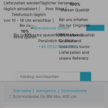
Lieferzeiten werden
Täglicher Versand
100%
täglich aktualisiert |
Ihrer Ware |
Marken Qualität
Telefonisch täglich
Bei uns erhalten
von 10 - 18 Uhr erreichbar |
Bis zu
Sie nur Originale!
10%
Bis zu
10%
extra sparen
100%
100% Marken
Marken Qualität
extra sparen
Persönlich für Sie da:
Qualität und
+49 (0)521 944 1700
besonders kurze
Lieferzeiten sind
unsere Referenz
Startseite
Navigation
Schirmständer
Schirmständer für BM Max 400 cm