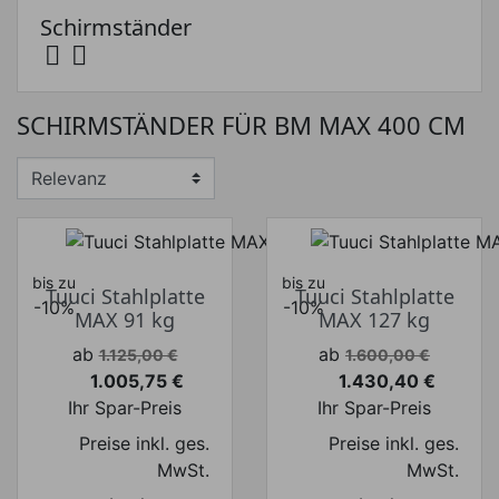
Schirmständer


Preis
SCHIRMSTÄNDER FÜR BM MAX 400 CM
Preis von
Preis bis
€
€
Hersteller
bis zu
bis zu
Tuuci Stahlplatte
Tuuci Stahlplatte
-10%
-10%
MAX 91 kg
MAX 127 kg
Verkaufspreis
Verkaufspreis
ab
ab
1.125,00 €
1.600,00 €
1.005,75 €
1.430,40 €
Preis
Preis
Ihr Spar-Preis
Ihr Spar-Preis
Preise inkl. ges.
Preise inkl. ges.
MwSt.
MwSt.