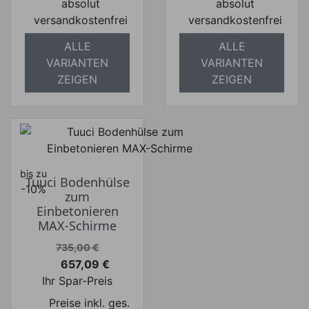
absolut
absolut
versandkostenfrei
versandkostenfrei
ALLE
ALLE
VARIANTEN
VARIANTEN
ZEIGEN
ZEIGEN
bis zu
Tuuci Bodenhülse
-10%
zum
Einbetonieren
MAX-Schirme
Verkaufspreis
735,00 €
657,09 €
Preis
Ihr Spar-Preis
Preise inkl. ges.