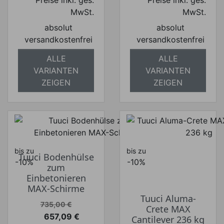
Preise inkl. ges.
Preise inkl. ges.
MwSt.
MwSt.
absolut
absolut
versandkostenfrei
versandkostenfrei
ALLE
ALLE
VARIANTEN
VARIANTEN
ZEIGEN
ZEIGEN
bis zu
bis zu
Tuuci Bodenhülse
-10%
-10%
zum
Einbetonieren
MAX-Schirme
Tuuci Aluma-
Verkaufspreis
735,00 €
Crete MAX
657,09 €
Cantilever 236 kg
Preis