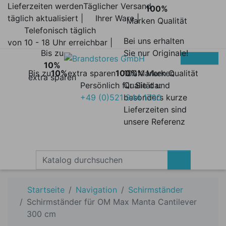
Lieferzeiten werden
Täglicher Versand
100%
täglich aktualisiert |
Ihrer Ware |
Marken Qualität
Telefonisch täglich
Bei uns erhalten
von 10 - 18 Uhr erreichbar |
Bis zu
Sie nur Originale!
10%
Bis zu
10%
extra sparen
100%
100% Marken
Marken Qualität
extra sparen
Persönlich für Sie da:
Qualität und
+49 (0)521 944 1700
besonders kurze
Lieferzeiten sind
unsere Referenz
Startseite
Navigation
Schirmständer
Schirmständer für OM Max Manta Cantilever
300 cm