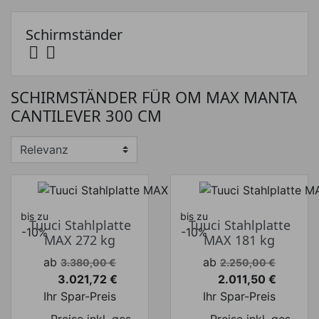
Schirmständer


Preis
SCHIRMSTÄNDER FÜR OM MAX MANTA
Preis von
Preis bis
€
€
CANTILEVER 300 CM
Hersteller
bis zu
bis zu
Tuuci Stahlplatte
Tuuci Stahlplatte
-10%
-10%
MAX 272 kg
MAX 181 kg
Verkaufspreis
Verkaufspreis
ab
ab
3.380,00 €
2.250,00 €
3.021,72 €
2.011,50 €
Preis
Preis
Ihr Spar-Preis
Ihr Spar-Preis