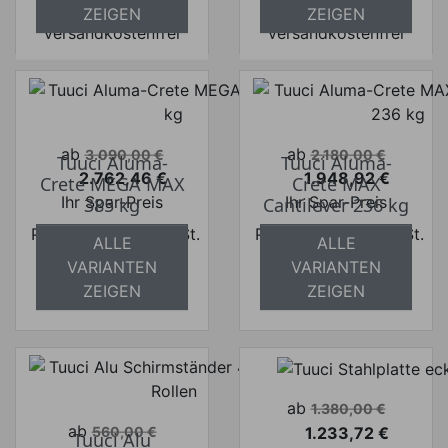
absolut
absolut
ZEIGEN
ZEIGEN
versandkostenfrei
versandkostenfrei
Verkaufspreis
Verkaufspreis
ab
ab
3.090,00 €
2.180,00 €
Tuuci Aluma-
Tuuci Aluma-
2.762,46 €
1.948,92 €
Crete MEGA MAX
Crete MAX
Preis
Preis
Ihr Spar-Preis
Ihr Spar-Preis
385 kg
Cantilever 236 kg
Preise inkl. ges. MwSt.
Preise inkl. ges. MwSt.
ALLE
ALLE
absolut
absolut
VARIANTEN
VARIANTEN
versandkostenfrei
versandkostenfrei
ZEIGEN
ZEIGEN
Verkaufspreis
ab
1.380,00 €
Verkaufspreis
ab
1.233,72 €
560,00 €
Tuuci Alu
Preis