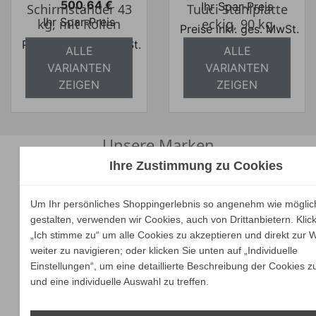
500,64 €
Ihr Spar-Preis
Schirmständer 43
Tuuci Stahlplatte
Preis
Ihr Spar-Preis
kg, mit Rollen
eckig, 90 kg
Preise inkl. ges. MwSt.
Preise inkl. ges. MwSt.
absolut
ALLE
ALLE
absolut
versandkostenfrei
VARIANTEN
VARIANTEN
versandkostenfrei
ZEIGEN
ZEIGEN
Unsere Marken
Ihre Zustimmung zu Cookies
Um Ihr persönliches Shoppingerlebnis so angenehm wie möglic
gestalten, verwenden wir Cookies, auch von Drittanbietern. Klic
„Ich stimme zu“ um alle Cookies zu akzeptieren und direkt zur 
weiter zu navigieren; oder klicken Sie unten auf „Individuelle
Einstellungen“, um eine detaillierte Beschreibung der Cookies z
und eine individuelle Auswahl zu treffen.