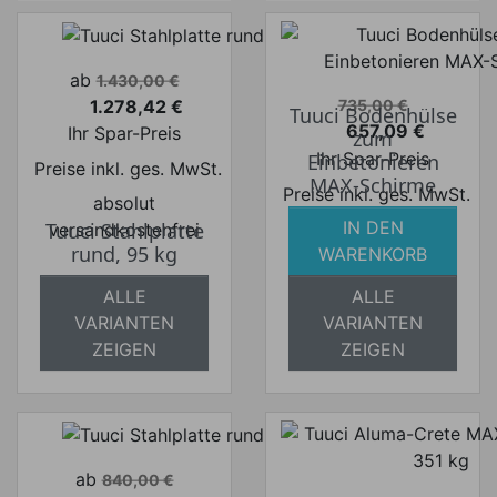
Verkaufspreis
ab
1.430,00 €
Verkaufspreis
1.278,42 €
735,00 €
Tuuci Bodenhülse
Preis
657,09 €
Ihr Spar-Preis
zum
Preis
Ihr Spar-Preis
Einbetonieren
Preise inkl. ges. MwSt.
MAX-Schirme
Preise inkl. ges. MwSt.
absolut
IN DEN
absolut
Tuuci Stahlplatte
versandkostenfrei
rund, 95 kg
WARENKORB
versandkostenfrei
ALLE
ALLE
VARIANTEN
VARIANTEN
ZEIGEN
ZEIGEN
Verkaufspreis
ab
840,00 €