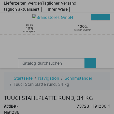
Lieferzeiten werden
Täglicher Versand
täglich aktualisiert |
Ihrer Ware |
Bis zu
100%
10%
Marken Qualität
extra sparen
Startseite
Navigation
Schirmständer
Tuuci Stahlplatte rund, 34 kg
TUUCI STAHLPLATTE RUND, 34 KG
Artikel-
73723-
73723-1191236-?
Nr.:
1191236