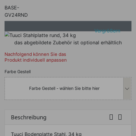
BASE-
GV24RND
Vergrößern
das abgebildete Zubehör ist optional erhältlich
Nachfolgend können Sie das
Produkt individuell anpassen
Nachfolgend können Sie das Produkt i
Farbe Gestell
Farbe Gestell - wählen Sie bitte hier


Beschreibung
Tuuci Bodenplatte Stahl, 34 kg