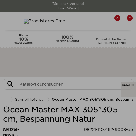
Täglicher Versand
Ihrer Ware |
0
0
Bis zu
100%
10%
Persönlich für Sie da:
Marken Qualität
extra sparen
+49 (0)521 944 1700
KATALOG
Schnell lieferbar
Ocean Master MAX 305*305 cm, Bespannun
Ocean Master MAX 305*305
cm, Bespannung Natur
Artikel-
98221-
98221-1107162-9003-ap
Nr.:
1107162