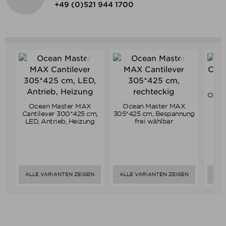
+49 (0)521 944 1700
Ocean
cm,
Ocean Master MAX
Ocean Master MAX
Verkaufspreis
Verkaufspreis
ab
19.475,00 €
ab
11.705,00 €
Cantilever 300*425 cm,
305*425 cm, Bespannung
17.410,65 €
10.464,27 €
LED, Antrieb, Heizung
frei wählbar
Preis
Preis
ALLE VARIANTEN ZEIGEN
ALLE VARIANTEN ZEIGEN
ALL