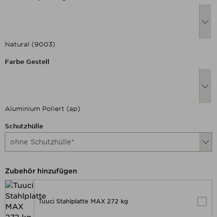
Natural (9003)
Nachfolgend können Sie das Produkt
Farbe Gestell
Aluminium Poliert (ap)
Nachfolgend können Sie das Produkt
Schutzhülle
Zubehör hinzufügen
Tuuci Stahlplatte MAX 272 kg