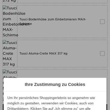
Tuuci Bodenhülse zum Einbetonieren MAX-
Schirme
Tuuci Aluma-Crete MAX 317 kg
Ihre Zustimmung zu Cookies
Tuuci Aluma-Crete MAX Cantilever 236 kg
Um Ihr persönliches Shoppingerlebnis so angenehm wie
möglich zu gestalten, verwenden wir Cookies, auch von
Drittanbietern. Klicken Sie auf „Ich stimme zu“ um alle

BESCHREIBUNG