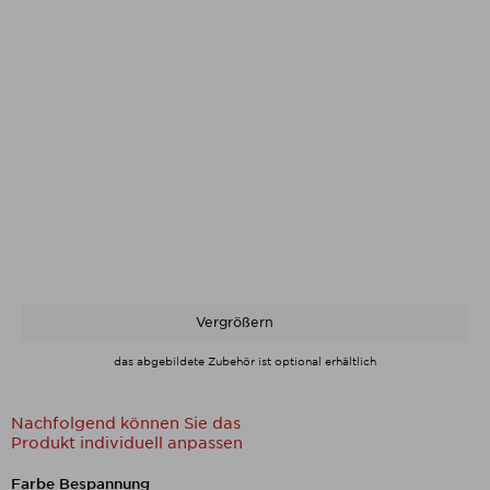
Vergrößern
das abgebildete Zubehör ist optional erhältlich
Nachfolgend können Sie das
Produkt individuell anpassen
Nachfolgend können Sie das Produkt
Farbe Bespannung