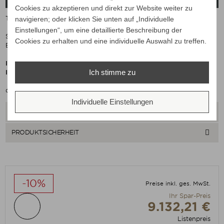
Cookies zu akzeptieren und direkt zur Website weiter zu
Tuuci Ocean Master Max Single Cantilever, 305 x 305 cm
navigieren; oder klicken Sie unten auf „Individuelle
Einstellungen“, um eine detaillierte Beschreibung der
Schirmmast Aluminium poliert, farbig lackiert oder Holzoptik
Cookies zu erhalten und eine individuelle Auswahl zu treffen.
Bespannung Sunbrella®-Stoff mit Windhaube und Acorn Spitze
Inkl. Starkwindstabilisatoren
Ich stimme zu
Inkl. Kurbelmechanismus
optional mit dunkelgrauer Schutzhülle
Individuelle Einstellungen

ABMESSUNG

PRODUKTSICHERHEIT
-10%
Preise inkl. ges. MwSt.
Ihr Spar-Preis
9.132,21 €
Listenpreis