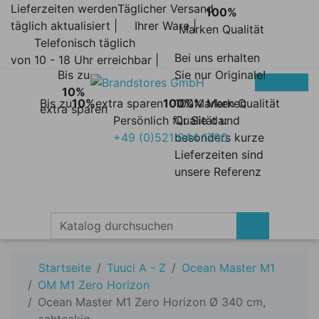
Lieferzeiten werden
Täglicher Versand
100%
täglich aktualisiert |
Ihrer Ware |
Marken Qualität
Telefonisch täglich
Bei uns erhalten
von 10 - 18 Uhr erreichbar |
Bis zu
Sie nur Originale!
10%
Bis zu
10%
extra sparen
100%
100% Marken
Marken Qualität
extra sparen
Persönlich für Sie da:
Qualität und
+49 (0)521 944 1700
besonders kurze
Lieferzeiten sind
unsere Referenz
Startseite
Tuuci A - Z
Ocean Master M1
OM M1 Zero Horizon
Ocean Master M1 Zero Horizon Ø 340 cm,