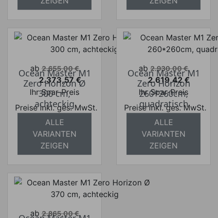
ZEIGEN
ZEIGEN
Verkaufspreis
Verkaufspreis
ab
ab
2.655,00 €
2.930,00 €
Ocean Master M1
Ocean Master M1
2.373,57 €
2.619,42 €
Zero Horizon Ø
Zero Horizon
Preis
Preis
Ihr Spar-Preis
Ihr Spar-Preis
300 cm,
260*260cm,
achteckig
quadratisch
Preise inkl. ges. MwSt.
Preise inkl. ges. MwSt.
ALLE
ALLE
absolut
absolut
VARIANTEN
VARIANTEN
versandkostenfrei
versandkostenfrei
ZEIGEN
ZEIGEN
Verkaufspreis
ab
2.865,00 €
Ocean Master M1