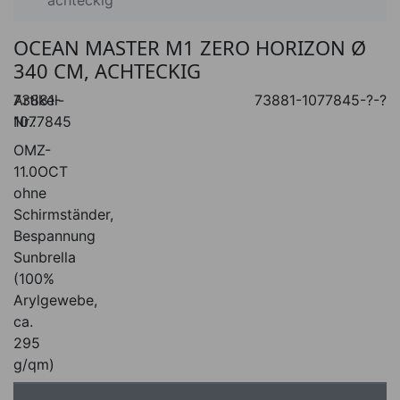
achteckig
OCEAN MASTER M1 ZERO HORIZON Ø
340 CM, ACHTECKIG
Artikel-
73881-
73881-1077845-?-?
Nr.:
1077845
OMZ-
11.0OCT
ohne
Schirmständer,
Bespannung
Sunbrella
(100%
Arylgewebe,
ca.
295
g/qm)