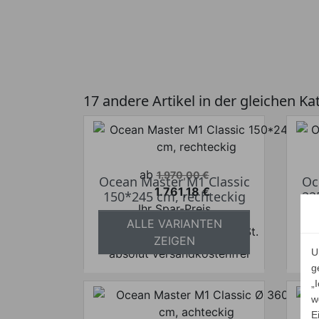
17 andere Artikel in der gleichen Ka
Verkaufspreis
ab
1.970,00 €
Ocean Master M1 Classic
Oc
1.761,18 €
150*245 cm, rechteckig
22
Preis
Ihr Spar-Preis
ALLE VARIANTEN
Preise inkl. ges. MwSt.
ZEIGEN
absolut versandkostenfrei
U
a
g
„
w
E