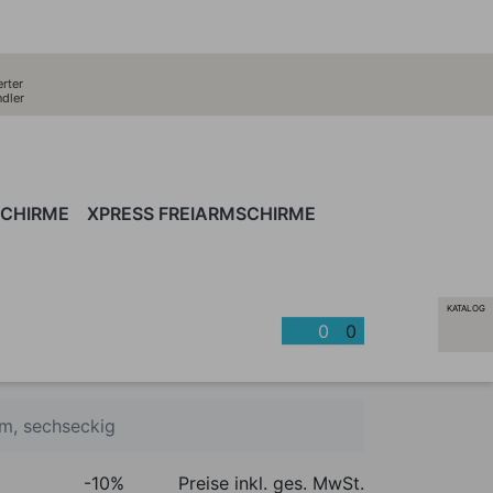
erter
dler
SCHIRME
XPRESS FREIARMSCHIRME
TÄNDER
SCHIRME
SCHUTZHÜLLEN
SCULPTURE
HORIZON
GARTENMÖBEL
LUMA
SAIL
ACCESSO
SOL
STINGRAY
KATALOG
0
0
m, sechseckig
-10%
Preise inkl. ges. MwSt.