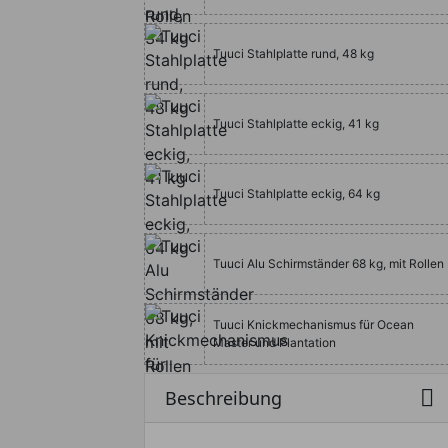
Nautical
Teak
Tuuci Stahlplatte rund, 48 kg
Tuuci Stahlplatte eckig, 41 kg
Tuuci Stahlplatte eckig, 64 kg
Tuuci Alu Schirmständer 68 kg, mit Rollen
Tuuci Knickmechanismus für Ocean
Master und Plantation

Beschreibung