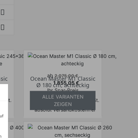


Verkaufspreis
ab
2.075,00 €
sic
Ocean Master M1 Classic
1.855,05 €
ope
Ø 180 cm, achteckig
Preis
Ihr Spar-Preis
ALLE VARIANTEN
 MwSt.
Preise inkl. ges. MwSt.
ZEIGEN
frei
absolut versandkostenfrei
uf
n