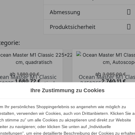

Abmessung

Produktsicherheit
tegorie:
Verkaufspreis
Verkaufspreis
ab
ab
1.880,00 €
3.065,00 €
ean Master M1 Classic
Ocean Master M1 Clas
1.680,72 €
2.740,11 €
5*225 cm, quadratisch
245*365 cm, Autosc
Preis
Preis
Ihr Spar-Preis
Ihr Spar-Preis
Ihre Zustimmung zu Cookies
ALLE VARIANTEN
ALLE VARIANTEN
Preise inkl. ges. MwSt.
Preise inkl. ges.
ZEIGEN
ZEIGEN
m Ihr persönliches Shoppingerlebnis so angenehm wie möglich zu
bsolut versandkostenfrei
absolut versandkosten
estalten, verwenden wir Cookies, auch von Drittanbietern. Klicken Sie a
Ich stimme zu“ um alle Cookies zu akzeptieren und direkt zur Website
eiter zu navigieren; oder klicken Sie unten auf „Individuelle
instellungen“, um eine detaillierte Beschreibung der Cookies zu erhalte