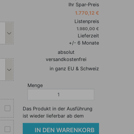
Ihr Spar-Preis
1.770,12 €
s Produkt individuell anpassen
Listenpreis
1.980,00 €
Lieferzeit
+/- 6 Monate
absolut
s Produkt individuell anpassen
versandkostenfrei
in ganz EU & Schweiz
Menge
Das Produkt in der Ausführung
ist wieder lieferbar ab dem
IN DEN WARENKORB