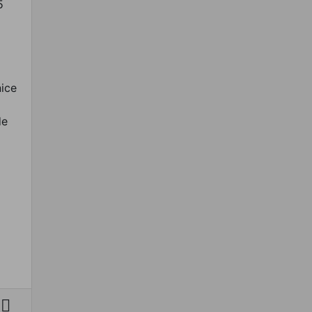
5
ice
de
