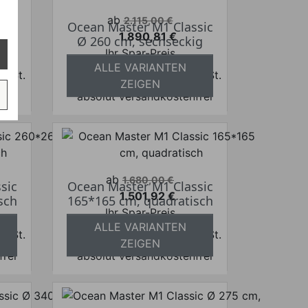
Verkaufspreis
ab
2.115,00 €
sic
Ocean Master M1 Classic
1.890,81 €
e
Ø 260 cm, sechseckig
Preis
Ihr Spar-Preis
ALLE VARIANTEN
 MwSt.
Preise inkl. ges. MwSt.
ZEIGEN
frei
absolut versandkostenfrei
Verkaufspreis
ab
1.680,00 €
sic
Ocean Master M1 Classic
1.501,92 €
sch
165*165 cm, quadratisch
Preis
Ihr Spar-Preis
ALLE VARIANTEN
 MwSt.
Preise inkl. ges. MwSt.
ZEIGEN
frei
absolut versandkostenfrei