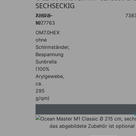
SECHSECKIG
Artikel-
73873-
738
Nr.:
1077763
OM7.0HEX
ohne
Schirmständer,
Bespannung
Sunbrella
(100%
Arylgewebe,
ca.
295
g/qm)
das abgebildete Zubehör ist optional 